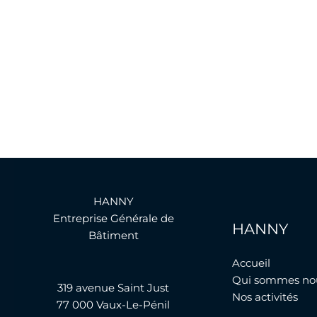
HANNY
Entreprise Générale de
HANNY
Bâtiment
Accueil
Qui sommes no
319 avenue Saint Just
Nos activités
77 000 Vaux-Le-Pénil