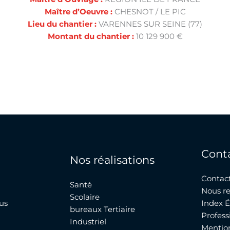
Maître d’Oeuvre :
CHESNOT / LE PIC
Lieu du chantier :
VARENNES SUR SEINE (77)
Montant du chantier :
10 129 900 €
Cont
Nos réalisations
Contac
Santé
Nous re
Scolaire
us
Index É
bureaux Tertiaire
Profess
Industriel
Mentio