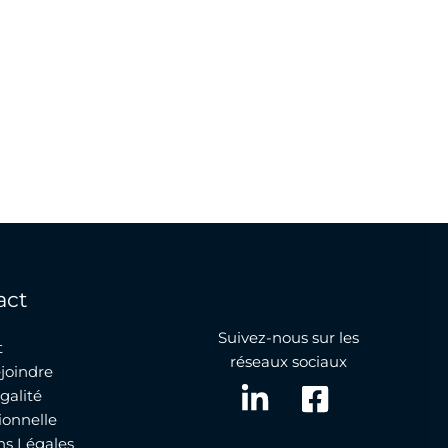
act
Suivez-nous sur les
t
réseaux sociaux
joindre
galité
ionnelle
ns Légales